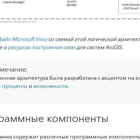
файл Microsoft Visio
со схемой этой логической архитек
е о
ресурсах построения схем
для систем ArcGIS.
мечание:
лонная архитектура была разработана с акцентом на 
 процессы
и
возможности
.
раммные компоненты
амма содержит различные программные компоненты