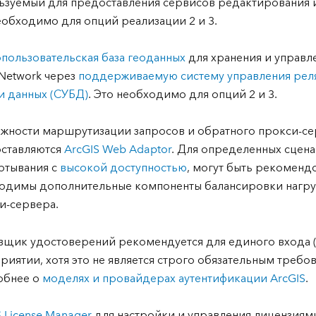
ьзуемый для предоставления сервисов редактирования 
еобходимо для опций реализации 2 и 3.
пользовательская база геоданных
для хранения и управле
y Network через
поддерживаемую систему управления ре
и данных (СУБД)
. Это необходимо для опций 2 и 3.
жности маршрутизации запросов и обратного прокси-с
ставляются
ArcGIS Web Adaptor
. Для определенных сцена
ртывания с
высокой доступностью
, могут быть рекоменд
одимы дополнительные компоненты балансировки нагру
и-сервера.
вщик удостоверений рекомендуется для единого входа (
риятии, хотя это не является строго обязательным требо
обнее о
моделях и провайдерах аутентификации ArcGIS
.
S License Manager
для настройки и управления лицензиями 