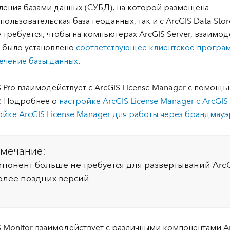
ления базами данных (СУБД), на которой размещена
пользовательская база геоданных, так и с ArcGIS Data Sto
е требуется, чтобы на компьютерах ArcGIS Server, взаимо
 было установлено
соответствующее клиентское програ
ечение базы данных
.
S Pro взаимодействует с ArcGIS License Manager с помощ
P. Подробнее о
настройке ArcGIS License Manager с ArcGIS 
ойке ArcGIS License Manager для работы через брандмауэ
мечание:
мпонент больше не требуется для развертываний ArcGI
более поздних версий
S Monitor взаимодействует с различными компонентами A