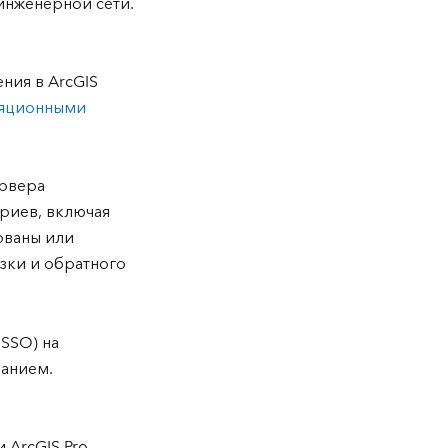
инженерной сети.
ния в ArcGIS
ляционными
ервера
риев, включая
ованы или
зки и обратного
SSO) на
ванием.
ArcGIS Pro,