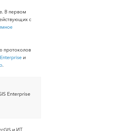
re. В первом
действующих с
ммное
ью протоколов
Enterprise
и
р
.
S Enterprise
rcGIS и ИТ