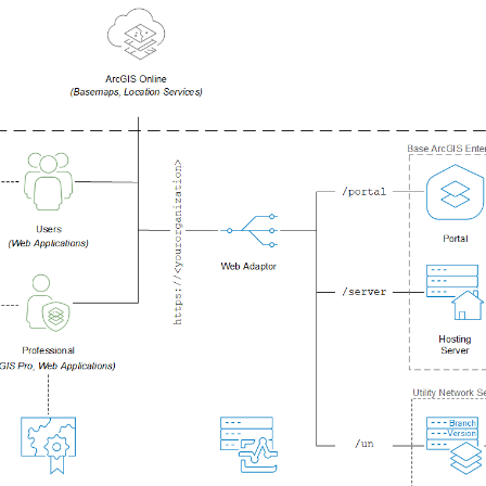
ление
Вода
технологий
Все истории