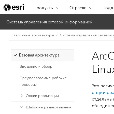
Продукты
Отрасли
Подд
ARCGIS
ОТРАСЛИ
ПОДДЕ
ВО
Система управления сетевой информацией
Обзор ArcGIS
Архитектура, Строитель
Проф
Ка
Корпоративная
Проектирование
Ви
Эталонные архитектуры
Система управления сетевой
Техни
геопространственная
пр
Бизнес
платформа Esri
Обуч
Ан
ArcG
Охрана окружающей ср
Базовая архитектура
ArcGIS Online
До
Полноценная
ме
Образование
Linu
Введение и обзор
картографическая платформа
Уп
Энергетические предпр
SaaS
Предполагаемые рабочие
Ин
процессы
Это логич
Управление зданиями
ArcGIS Pro
об
опции ре
Ведущее на мировом рынке
д
Опции реализации
Здравоохранение и соц
отдельные
программное обеспечение ГИС
обеспечение
объединен
Шаблоны развертывания
ArcGIS Enterprise