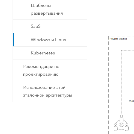
Государственное управ
Фундаментальная система для
Шаблоны
ГИС и картографии
Природные ресурсы
развертывания
Технология Developer
SaaS
Создание картографических
Все отрасли
Windows и Linux
приложений и приложений
пространственного анализа
Kubernetes
Рекомендации по
Все продукты
проектированию
Использование этой
эталонной архитектуры