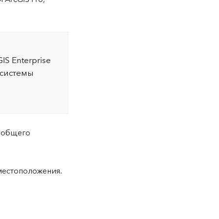
S Enterprise
 системы
 общего
местоположения.