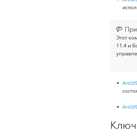
испол
При
Этот ко
11.4 и 
управле
ArcGIS
состо
ArcGIS
Ключ