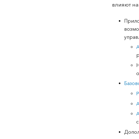
влияют на
Прило
возмо
управ
A
Н
о
Базов
P
A
A
с
Допол