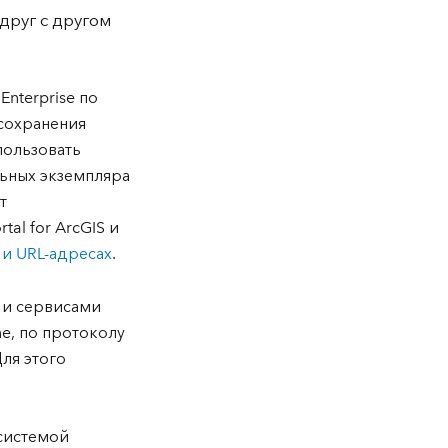
руг с другом
nterprise по
 сохранения
пользовать
ьных экземпляра
т
al for ArcGIS и
и URL-адресах
.
 и сервисами
e, по протоколу
Для этого
 системой