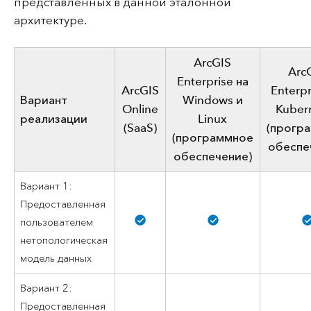
представленных в данной эталонной
архитектуре.
ArcGIS
Arc
Enterprise на
ArcGIS
Enterpr
Вариант
Windows и
Online
Kuber
реализации
Linux
(SaaS)
(прогр
(программное
обеспе
обеспечение)
Вариант 1:
Предоставленная
пользователем
нетопологическая
модель данных
Вариант 2:
Предоставленная