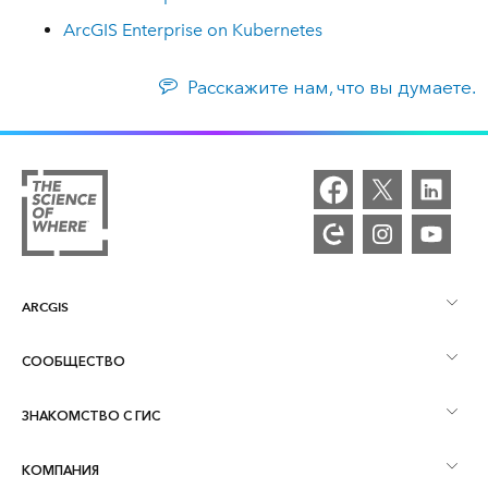
ArcGIS Enterprise on Kubernetes
Расскажите нам, что вы думаете.
ARCGIS
СООБЩЕСТВО
Обзор ArcGIS
ЗНАКОМСТВО С ГИС
Сообщества и форумы
Картография
КОМПАНИЯ
Что такое ГИС?
Блог ArcGIS
ArcGIS Pro