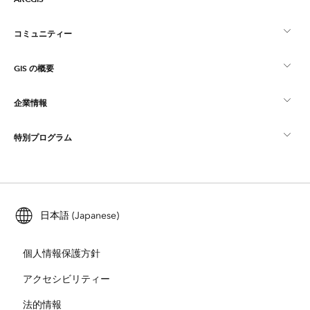
コミュニティー
ArcGIS の概要
GIS の概要
Esri Community
マッピング
企業情報
GIS とは
ArcGIS ブログ
ArcGIS Pro
特別プログラム
Esri について
ロケーション インテリジェンス
業界ブログ
ArcGIS Enterprise
ArcGIS for Personal Use
Esri に連絡
トレーニング
ユーザー調査およびテスト
ArcGIS Online
ArcGIS for Student Use
日本語 (Japanese)
採用情報
ArcUser
Esri Young Professionals Network
開発者向けテクノロジー
自然保護
個人情報保護方針
オープンビジョン
ArcNews
イベント
ArcGIS Location Platform
アクセシビリティー
災害対応
パートナー
ArcWatch
法的情報
Esri ストア