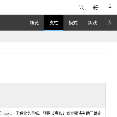
精选产品
专题培训
精选故事
推荐书籍
致力于创新
概览
支柱
模式
实践
库
人工智能
位置智能
数字化转换
数字孪生体
了解 ArcGIS Pro
空间数据科学：提升分析能力
当地图成为关键时刻的救命稻草
位置的力量
ArcGIS Pro 是 Esri 出品的全球领先的 GIS 桌
在这门导师授课式课程中，我们将探索如何
在巴西 2024 年遭遇历史性大洪水期间，专门
作者：Jack Dangermond
面应用程序，适用于制图、分析和数据管
运用空间统计技术来发现数据中的规律与关
从事 GIS 技术的 Codex 公司在 30 天内打造
这本书带领读者踏上一
理。 了解这项技术的实际效果，亲身体验交
联，并产出能解决复杂问题的深刻见解。
了 17 个应急洪水应用程序，为关键的救援行
旅程，深入探索现代地
互式地图，探索产品功能，或者直接开始免
动提供了有力支持。
探索课程
其应对全球重大挑战的
费试用。
阅读故事
转至书籍详情
探索 ArcGIS Pro
式
。 了解业务目标、预期节奏和计划步骤将有助于确定
how