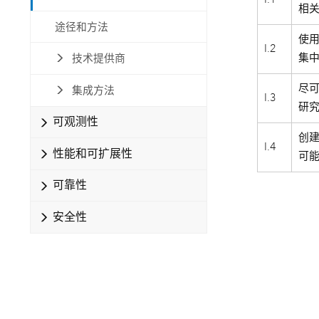
相
自然资源
所有产品
途径和方法
使
I.2
集
技术提供商
所有行业
尽可
集成方法
I.3
研
可观测性
创
I.4
性能和可扩展性
可
可靠性
安全性