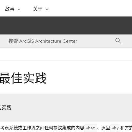
专题倡议
故事
关于
ESRI 故事
关于 ESRI
自助服务
购买 ARCGIS
联系我们
关于 GIS
WhereNext Magazine
关于 Esri
地理空间卓越之旅
ArcUser
用户类型
联系支持部门
什么是 GIS？
间上查看和了解数据
高管级新闻和见解
面向 ArcGIS 用户的实用技术
基于角色的 ArcGIS 访问权限
Esri 计划和倡议
Esri 社区
地理方法
资源
Esri 博客
Esri Store
活动
ArcGIS 博客
置引入分析
现实世界的全球 GIS 创新
ArcNews
Esri 的 ArcGIS 产品
行业新闻和 ArcGIS 更新
合作伙伴
文档
管理
Esri 和 The Science of Where 播
如何购买
最佳实践
、编辑和共享空间数据
客
ArcWatch
Esri 产品、合作伙伴产品和开发
招贤纳士
My Esri
基础设施管理
商业和技术领导者之声
地理空间新闻、观点和趋势
人员订阅
使用 GIS 创建现代化、有弹性且可持续发展
媒体与分析师关系
的未来。 规划和运营的地理方法有助于领导
有功能
者了解基础设施工程与周围环境的关系。
所有故事
佳实践
探索基础设施管理
联系我们
细考虑系统或工作流之间任何提议集成的内容
、原因
和方
what
why