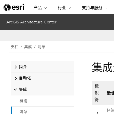
产品
行业
支持与服务
ARCGIS
行业
支持与服务
功能
ArcGIS Architecture Center
ArcGIS 概览
建筑、工程和建
专业服务
非营利机构
制图
Esri 企业级地理空间平台
造
从空
技术支持
公共安全
ArcGIS Online
商业
分析
支柱
集成
清单
培训
自然科学
完整的 SaaS 制图平台
将位
保护
州和地方政府
ArcGIS Pro
数据
集成
教育
简介
世界领先的 GIS 软件
集成
可持续发展
能源公用事业
自动化
ArcGIS Enterprise
电信
用于 GIS 和制图的基础系统
所
标
设施点管理
集成
交通运输
识
最
开发者技术
卫生与公共服务
符
概览
水
构建制图和空间分析应用程序
国家政府
仔
清单
I.1