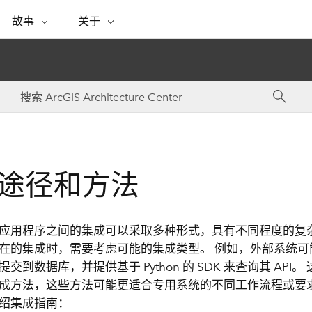
专题倡议
故事
关于
ESRI 故事
关于 ESRI
自助服务
购买 ARCGIS
联系我们
关于 GIS
WhereNext Magazine
关于 Esri
地理空间卓越之旅
ArcUser
用户类型
联系支持部门
什么是 GIS？
间上查看和了解数据
高管级新闻和见解
面向 ArcGIS 用户的实用技术
基于角色的 ArcGIS 访问权限
Esri 计划和倡议
Esri 社区
地理方法
资源
Esri 博客
Esri Store
活动
ArcGIS 博客
置引入分析
现实世界的全球 GIS 创新
ArcNews
Esri 的 ArcGIS 产品
行业新闻和 ArcGIS 更新
合作伙伴
文档
管理
Esri 和 The Science of Where 播
如何购买
途径和方法
、编辑和共享空间数据
客
ArcWatch
Esri 产品、合作伙伴产品和开发
招贤纳士
My Esri
基础设施管理
商业和技术领导者之声
地理空间新闻、观点和趋势
人员订阅
使用 GIS 创建现代化、有弹性且可持续发展
媒体与分析师关系
的未来。 规划和运营的地理方法有助于领导
应用程序之间的集成可以采取多种形式，具有不同程度的复杂
有功能
者了解基础设施工程与周围环境的关系。
在的集成时，需要考虑可能的集成类型。 例如，外部系统可能包含
所有故事
交到数据库，并提供基于 Python 的 SDK 来查询其 API
探索基础设施管理
联系我们
成方法，这些方法可能更适合专用系统的不同工作流程或要求
绍集成指南：