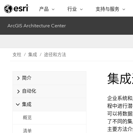
产品
行业
支持与服务
ARCGIS
行业
支持与服务
功能
ArcGIS Architecture Center
ArcGIS 概览
建筑、工程和建
专业服务
非营利机构
制图
Esri 企业级地理空间平台
造
从空
技术支持
公共安全
ArcGIS Online
商业
分析
支柱
集成
途径和方法
培训
自然科学
完整的 SaaS 制图平台
将位
保护
州和地方政府
ArcGIS Pro
数据
集成
教育
简介
世界领先的 GIS 软件
集成
可持续发展
能源公用事业
自动化
ArcGIS Enterprise
电信
企业系统和
用于 GIS 和制图的基础系统
所
设施点管理
集成
交通运输
程中进行潜
开发者技术
卫生与公共服务
可以将数据提
概览
水
构建制图和空间分析应用程序
了不同的集
国家政府
主要方法介
清单