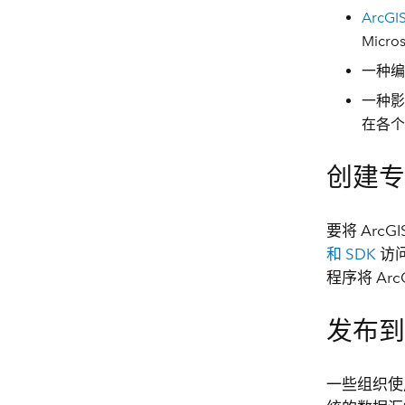
ArcGI
Micr
一种编
一种影
在各个
创建
要将 Ar
和 SDK
访
程序将 A
发布
一些组织使