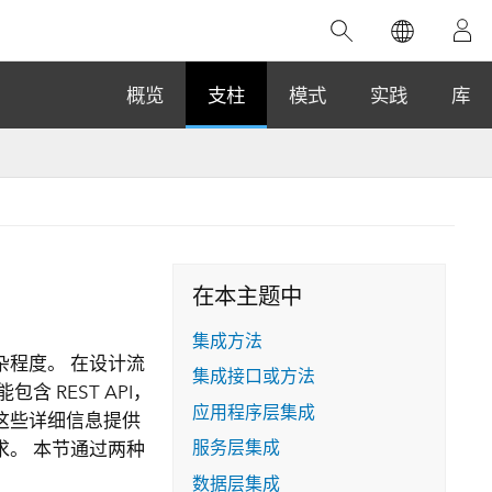
精选产品
专题培训
精选故事
推荐书籍
致力于创新
概览
支柱
模式
实践
库
人工智能
位置智能
数字化转换
数字孪生体
在本主题中
了解 ArcGIS Pro
空间数据科学：提升分析能力
当地图成为关键时刻的救命稻草
位置的力量
ArcGIS Pro 是 Esri 出品的全球领先的 GIS 桌
在这门导师授课式课程中，我们将探索如何
在巴西 2024 年遭遇历史性大洪水期间，专门
集成方法
作者：Jack Dangermond
面应用程序，适用于制图、分析和数据管
运用空间统计技术来发现数据中的规律与关
从事 GIS 技术的 Codex 公司在 30 天内打造
程度。 在设计流
这本书带领读者踏上一
集成接口或方法
理。 了解这项技术的实际效果，亲身体验交
联，并产出能解决复杂问题的深刻见解。
了 17 个应急洪水应用程序，为关键的救援行
 REST API，
旅程，深入探索现代地
互式地图，探索产品功能，或者直接开始免
动提供了有力支持。
应用程序层集成
。 这些详细信息提供
探索课程
其应对全球重大挑战的
费试用。
阅读故事
服务层集成
。 本节通过两种
转至书籍详情
探索 ArcGIS Pro
数据层集成