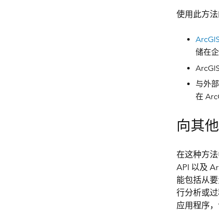
使用此方法
ArcGIS
储在企
Arc
与外部
在 Ar
向其
在这种方法
API 以及 A
能包括从要
行分析或
应用程序，包