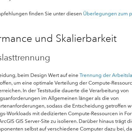
Umgeb
Geoinforma
Infrast
pfehlungen finden Sie unter diesen
Überlegungen zum p
Alle Storys
rmance und Skalierbarkeit
slasttrennung
eidung, beim Design Wert auf eine
Trennung der Arbeitsl
offen, um eine optimale Verteilung der Compute-Ressou
rreichen. In der Teststudie dauerte die Verarbeitung von
gsanforderungen im Allgemeinen länger als die von
rtenanforderungen, sodass die Entscheidung getroffen w
gs-Workloads mit dedizierten Compute-Ressourcen in For
rcGIS GIS Server-Site zu isolieren. Darüber hinaus trägt di
onenten selbst auf verschiedene Computer dazu bei, das