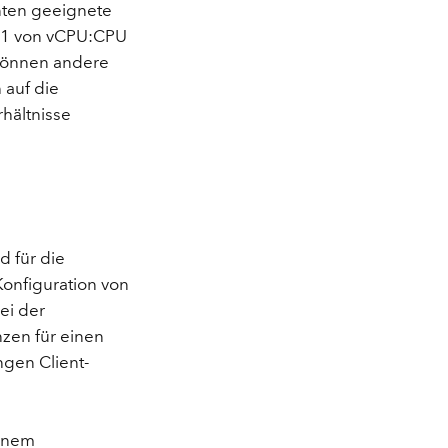
nten geeignete
2:1 von vCPU:CPU
 können andere
 auf die
rhältnisse
d für die
Konfiguration von
ei der
nzen für einen
ngen Client-
einem