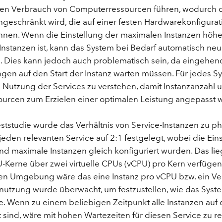
n Verbrauch von Computerressourcen führen, wodurch d
ngeschränkt wird, die auf einer festen Hardwarekonfigurati
nen. Wenn die Einstellung der maximalen Instanzen höher 
Instanzen ist, kann das System bei Bedarf automatisch neu
. Dies kann jedoch auch problematisch sein, da eingehen
gen auf den Start der Instanz warten müssen. Für jedes Sy
e Nutzung der Services zu verstehen, damit Instanzanzahl 
ourcen zum Erzielen einer optimalen Leistung angepasst
eststudie wurde das Verhältnis von Service-Instanzen zu 
jeden relevanten Service auf 2:1 festgelegt, wobei die Ein
nd maximale Instanzen gleich konfiguriert wurden. Das lie
-Kerne über zwei virtuelle CPUs (vCPU) pro Kern verfügen.
rten Umgebung wäre das eine Instanz pro vCPU bzw. ein Ver
znutzung wurde überwacht, um festzustellen, wie das Syste
te. Wenn zu einem beliebigen Zeitpunkt alle Instanzen auf
 sind, wäre mit hohen Wartezeiten für diesen Service zu r