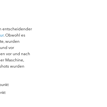
n entscheidender
ur
. Obwohl es
lte, wurden
 und vor
den vor und nach
ner Maschine,
pshots wurden
punkt
nkt