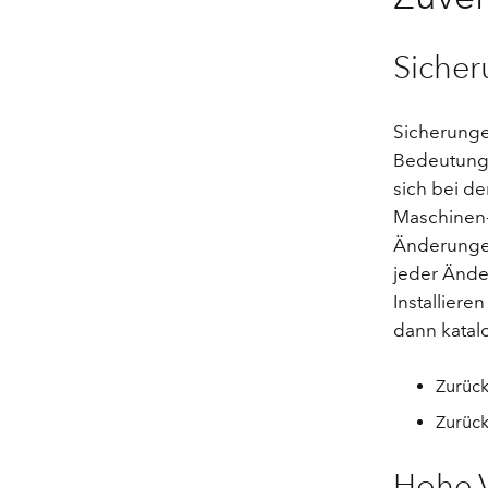
Siche
Sicherunge
Bedeutung.
sich bei d
Maschinen-
Änderungen
jeder Ände
Installier
dann katal
Zurück
Zurück
Hohe V