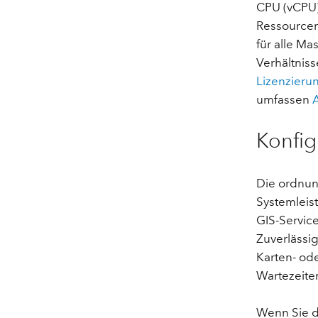
CPU (vCPU)
Ressourcen
für alle M
Verhältniss
Lizenzierun
umfassen
Konfig
Die ordnun
Systemleist
GIS-Servic
Zuverlässig
Karten- ode
Wartezeite
Wenn Sie d