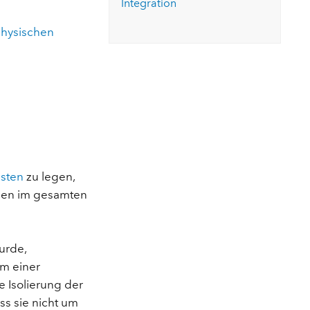
Integration
ungen.
aktivieren Sie eine kostenfreie Testversion.
Die Story lesen
Den Kurs erkunden
tionen
rukturmanagement erkunden
ArcGIS Pro erkunden
hysischen
asten
zu legen,
rcen im gesamten
urde,
m einer
e Isolierung der
s sie nicht um