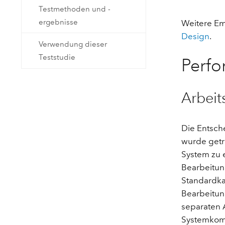
Natürliche Ressourcen
Testmethoden und -
Developer-Technologie
ergebnisse
Weitere Em
Erstellen Sie Anwendungen für
Design
.
die Kartenerstellung und
Verwendung dieser
Alle Branchen
räumliche Analyse
Teststudie
Perfo
Alle Produkte
Arbeit
Die Entsch
wurde getr
System zu e
Bearbeitun
Standardka
Bearbeitun
separaten A
Systemkomp