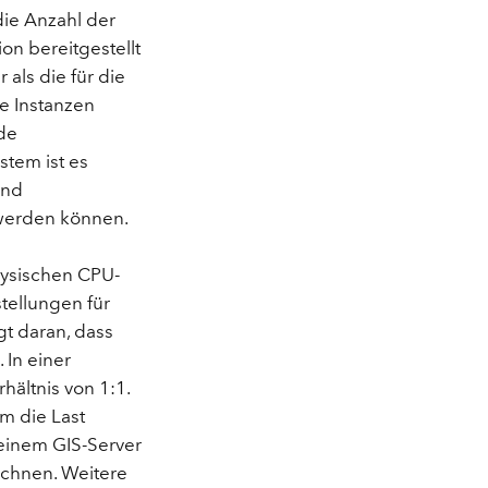
ie Anzahl der
on bereitgestellt
als die für die
e Instanzen
de
stem ist es
und
 werden können.
physischen CPU-
stellungen für
gt daran, dass
 In einer
hältnis von 1:1.
m die Last
 einem GIS-Server
echnen. Weitere