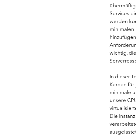
übermäßige
Services ei
werden kön
minimalen 
hinzufügen
Anforderun
wichtig, di
Serverress
In dieser T
Kernen für 
minimale u
unsere CPU
virtualisie
Die Instan
verarbeite
ausgelastet