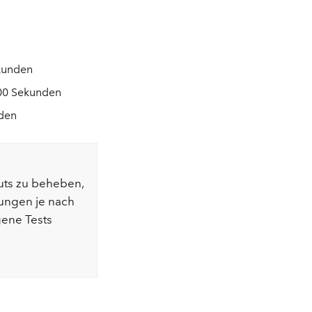
ekunden
 600 Sekunden
nden
uts zu beheben,
lungen je nach
gene Tests