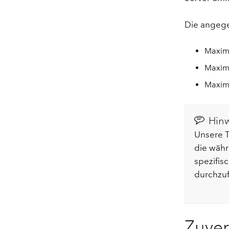
Die angege
Maxima
Maxima
Maxima
Hinw
Unsere T
die währ
spezifis
durchzuf
Zuver