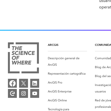
usuari
operat
ARCGIS
COMUNID
Descripción general de
Comunidad 
ArcGIS
Blog de Ar
Representación cartográfica
Blog del se
ArcGIS Pro
Investigaci
ArcGIS Enterprise
usuarios
ArcGIS Online
Red de jóv
profesionale
Tecnología para