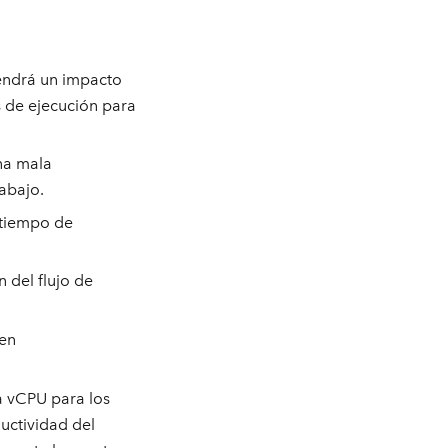
tendrá un impacto
s de ejecución para
na mala
rabajo.
 tiempo de
 del flujo de
 en
a vCPU para los
uctividad del