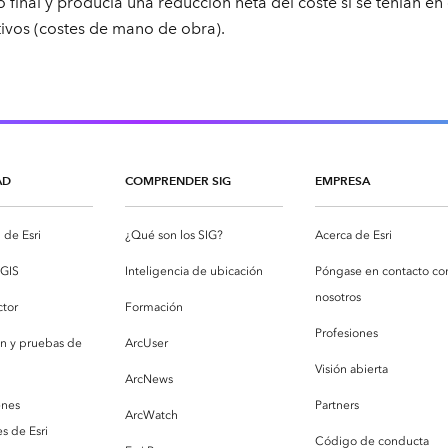
o final y producía una reducción neta del coste si se tenían en
ivos (costes de mano de obra).
AD
COMPRENDER SIG
EMPRESA
de Esri
¿Qué son los SIG?
Acerca de Esri
cGIS
Inteligencia de ubicación
Póngase en contacto co
nosotros
ctor
Formación
Profesiones
ón y pruebas de
ArcUser
Visión abierta
ArcNews
enes
Partners
ArcWatch
s de Esri
Código de conducta