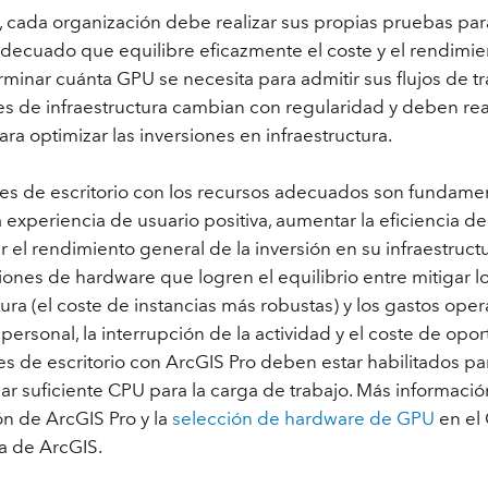
o, cada organización debe realizar sus propias pruebas par
Explorar la gestión de infrae
decuado que equilibre eficazmente el coste y el rendimien
Todas las historias
inar cuánta GPU se necesita para admitir sus flujos de tr
s de infraestructura cambian con regularidad y deben rea
para optimizar las inversiones en infraestructura.
tes de escritorio con los recursos adecuados son fundame
 experiencia de usuario positiva, aumentar la eficiencia de
 el rendimiento general de la inversión en su infraestructur
ones de hardware que logren el equilibrio entre mitigar l
tura (el coste de instancias más robustas) y los gastos opera
personal, la interrupción de la actividad y el coste de opor
s de escritorio con ArcGIS Pro deben estar habilitados pa
r suficiente CPU para la carga de trabajo. Más informació
ión de ArcGIS Pro y la
selección de hardware de GPU
en el
a de ArcGIS.