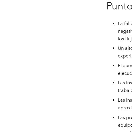
Punto
La fal
negati
los fl
Un alt
experi
El aum
ejecuc
Las in
trabaj
Las in
aprox
Las pr
equipo