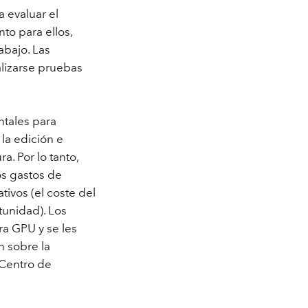
Explorar el curso
a evaluar el
structuras
Explorar ArcGIS Pro
Leer la historia
to para ellos,
abajo. Las
lizarse pruebas
ntales para
 la edición e
a. Por lo tanto,
os gastos de
tivos (el coste del
tunidad). Los
ra GPU y se les
n sobre la
 Centro de