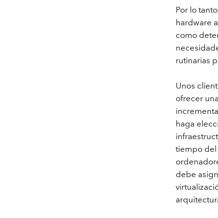
Recursos Naturales
Por lo tant
Tecnología para desarrolladores
hardware a
Crear aplicaciones de
como determ
representación cartográfica y
Todos los sectores
necesidade
análisis espacial
rutinarias 
Unos clien
Todos los productos
ofrecer una
incrementar
haga elecci
infraestruc
tiempo del 
ordenadore
debe asigna
virtualizac
arquitectur