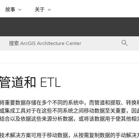
专题倡议
故事
关于
ESRI 故事
关于 ESRI
自助服务
购买 ARCGIS
联系我们
关于 GIS
WhereNext Magazine
关于 Esri
地理空间卓越之旅
ArcUser
用户类型
联系支持部门
什么是 GIS？
间上查看和了解数据
高管级新闻和见解
面向 ArcGIS 用户的实用技术
基于角色的 ArcGIS 访问权限
Esri 计划和倡议
Esri 社区
地理方法
资源
Esri 博客
Esri Store
活动
ArcGIS 博客
置引入分析
现实世界的全球 GIS 创新
ArcNews
Esri 的 ArcGIS 产品
行业新闻和 ArcGIS 更新
合作伙伴
文档
管理
Esri 和 The Science of Where 播
如何购买
管道和 ETL
、编辑和共享空间数据
客
ArcWatch
Esri 产品、合作伙伴产品和开发
招贤纳士
My Esri
基础设施管理
商业和技术领导者之声
地理空间新闻、观点和趋势
人员订阅
使用 GIS 创建现代化、有弹性且可持续发展
媒体与分析师关系
的未来。 规划和运营的地理方法有助于领导
将重要数据存储在多个不同的系统中，而管道和提取、转换和加载
有功能
者了解基础设施工程与周围环境的关系。
或集成工具对于在这些不同系统之间移动数据至关重要，因
所有故事
结合以及依据这些来源分析数据，或将该数据用于使其他相
探索基础设施管理
联系我们
技术解决方案可用于移动数据，从按需复制数据的手动解决