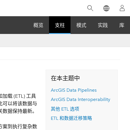
精选产品
专题培训
精选故事
推荐书籍
致力于创新
概览
支柱
模式
实践
库
人工智能
位置智能
数字化转换
数字孪生体
在本主题中
了解 ArcGIS Pro
空间数据科学：提升分析能力
当地图成为关键时刻的救命稻草
位置的力量
ArcGIS Pro 是 Esri 出品的全球领先的 GIS 桌
在这门导师授课式课程中，我们将探索如何
在巴西 2024 年遭遇历史性大洪水期间，专门
ArcGIS Data Pipelines
作者：Jack Dangermond
面应用程序，适用于制图、分析和数据管
运用空间统计技术来发现数据中的规律与关
从事 GIS 技术的 Codex 公司在 30 天内打造
 (ETL) 工具
这本书带领读者踏上一
ArcGIS Data Interoperability
理。 了解这项技术的实际效果，亲身体验交
联，并产出能解决复杂问题的深刻见解。
了 17 个应急洪水应用程序，为关键的救援行
此可以将该数据与
旅程，深入探索现代地
互式地图，探索产品功能，或者直接开始免
动提供了有力支持。
其他 ETL 选项
关数据保持最新。
探索课程
其应对全球重大挑战的
费试用。
阅读故事
ETL 和数据迁移策略
转至书籍详情
探索 ArcGIS Pro
方案到执行复杂数