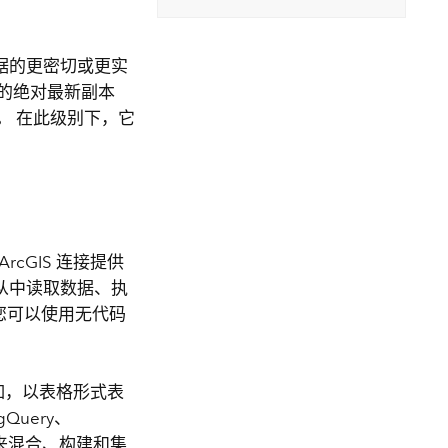
数据的更密切或更实
的绝对最新副本
。 在此级别下，它
ArcGIS 连接提供
置并从中读取数据、执
 您可以使用无代码
例如，以表格形式表
Query、
具来混合、构建和集