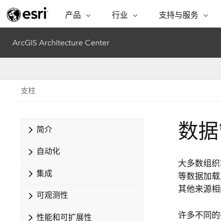
产品
行业
支持与服务
ARCGIS
行业
支持与服务
功能
ArcGIS Architecture Center
ArcGIS 概览
建筑、工程和建
专业服务
非营利机构
制图
Esri 企业级地理空间平台
造
从空
技术支持
公共安全
ArcGIS Online
商业
分析
支柱
培训
自然科学
完整的 SaaS 制图平台
将位
保护
州和地方政府
ArcGIS Pro
数据
数据
教育
简介
世界领先的 GIS 软件
集成
可持续发展
能源公用事业
自动化
ArcGIS Enterprise
电信
大多数组织
用于 GIS 和制图的基础系统
所
设施点管理
集成
交通运输
等数据加载
开发者技术
卫生与公共服务
其他来源相
可观测性
水
构建制图和空间分析应用程序
国家政府
许多不同的
性能和可扩展性