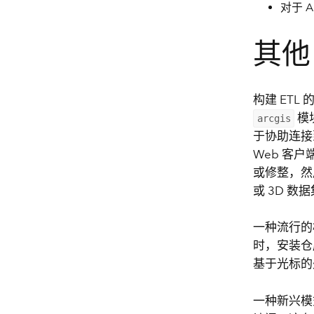
对于 Ar
其他 
构建 ETL
模
arcgis
于协助连接
Web 客
或修整，然
或 3D 数
一种流行的
时，安装仓
基于光标的
一种新兴模式是