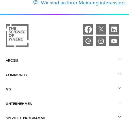
Wir sind an Ihrer Meinung interessiert.
ARCGIS
COMMUNITY
ArcGIS – Überblick
GIS
Esri Community
Kartenerstellung
UNTERNEHMEN
Was ist GIS?
ArcGIS Blog
ArcGIS Pro
SPEZIELLE PROGRAMME
Esri als Unternehmen
Location Intelligence
Branchenblog
ArcGIS Enterprise