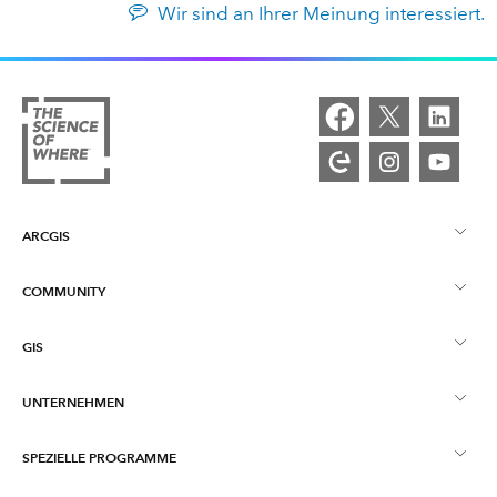
Wir sind an Ihrer Meinung interessiert.
ARCGIS
COMMUNITY
ArcGIS – Überblick
GIS
Esri Community
Kartenerstellung
UNTERNEHMEN
Was ist GIS?
ArcGIS Blog
ArcGIS Pro
SPEZIELLE PROGRAMME
Esri als Unternehmen
Location Intelligence
Branchenblog
ArcGIS Enterprise