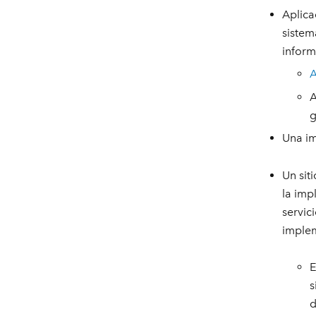
Aplica
sistem
inform
A
A
g
Una i
Un sit
la imp
servic
implem
E
s
d