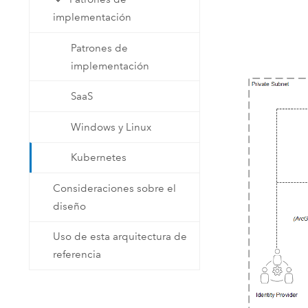
Recursos Naturales
implementación
Tecnología para desarrolladores
Crear aplicaciones de
Patrones de
representación cartográfica y
Todos los sectores
implementación
análisis espacial
SaaS
Todos los productos
Windows y Linux
Kubernetes
Consideraciones sobre el
diseño
Uso de esta arquitectura de
referencia