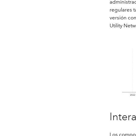
administra
regulares t
versión com
Utility Net
Inter
Los compon