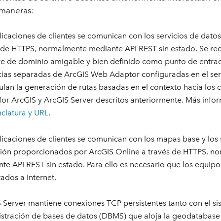
 maneras:
licaciones de clientes se comunican con los servicios de dato
 de HTTPS, normalmente mediante API REST sin estado. Se r
 de dominio amigable y bien definido como punto de entrada
cias separadas de ArcGIS Web Adaptor configuradas en el se
lan la generación de rutas basadas en el contexto hacia lo
 for ArcGIS y ArcGIS Server descritos anteriormente. Más inf
clatura y URL
.
licaciones de clientes se comunican con los mapas base y los 
ión proporcionados por ArcGIS Online a través de HTTPS, n
te API REST sin estado. Para ello es necesario que los equipos
ados a Internet.
 Server mantiene conexiones TCP persistentes tanto con el s
stración de bases de datos (DBMS) que aloja la geodatabas