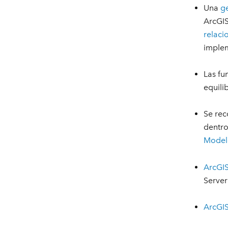
Una
g
ArcGIS
relaci
implem
Las fu
equili
Se rec
dentro
Modelo
ArcGIS
Server
ArcGIS