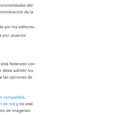
uncionalidades del
dministración de la
da por los editores.
s por usuarios
e está federado con
r debe admitir los
ra las opciones de
or compatible
,
n de red
y no esté
ento de imágenes.