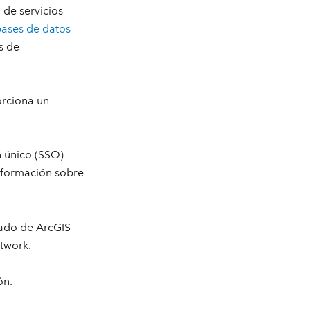
 de servicios
bases de datos
s de
orciona un
n único (SSO)
nformación sobre
rado de ArcGIS
etwork.
ón.