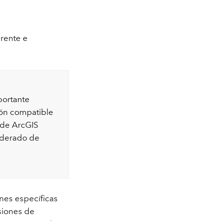
erente e
portante
ión compatible
 de ArcGIS
federado de
nes específicas
siones de