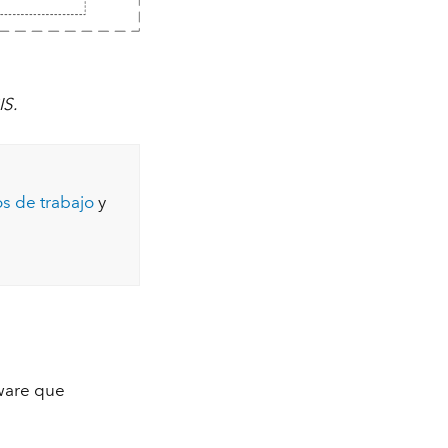
IS.
os de trabajo
y
ware que