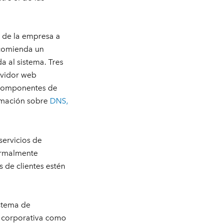
s de la empresa a
ecomienda un
 al sistema. Tres
rvidor web
s componentes de
ormación sobre
DNS,
servicios de
ormalmente
 de clientes estén
istema de
e corporativa como