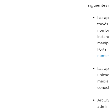
siguientes
Las ap
través
nombre
instan
manipu
Portal
nomen
Las ap
ubicac
median
conect
ArcGIS
admini