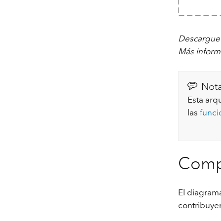
Descargue
Más inform
Not
Esta arq
las
funci
Comp
El diagram
contribuyen