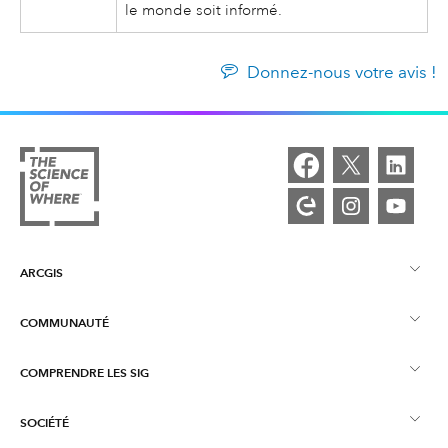
le monde soit informé.
Donnez-nous votre avis !
ARCGIS
COMMUNAUTÉ
Vue d’ensemble d’ArcGIS
COMPRENDRE LES SIG
Esri Community
Cartographie
SOCIÉTÉ
Qu’est-ce qu’un SIG ?
Blog ArcGIS
ArcGIS Pro