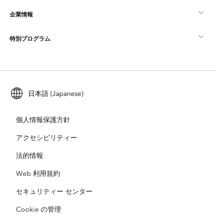
企業情報
GIS とは
ArcGIS ブログ
ArcGIS Pro
特別プログラム
Esri について
ロケーション インテリジェンス
業界ブログ
ArcGIS Enterprise
ArcGIS for Personal Use
Esri に連絡
トレーニング
ユーザー調査およびテスト
ArcGIS Online
ArcGIS for Student Use
日本語 (Japanese)
採用情報
ArcUser
Esri Young Professionals Network
開発者向けテクノロジー
自然保護
個人情報保護方針
オープンビジョン
ArcNews
イベント
ArcGIS Location Platform
アクセシビリティー
災害対応
パートナー
ArcWatch
法的情報
Esri ストア
教育機関
Web 利用規約
企業行動規範
Esri Press
ArcGIS Architecture Center
セキュリティー センター
非営利組織
環境および持続可能性の取り組み
Esri ビデオ
Cookie の管理