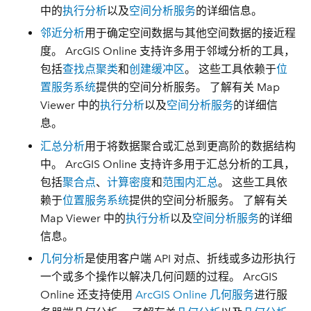
中的
执行分析
以及
空间分析服务
的详细信息。
邻近分析
用于确定空间数据与其他空间数据的接近程
度。 ArcGIS Online 支持许多用于邻域分析的工具，
包括
查找点聚类
和
创建缓冲区
。 这些工具依赖于
位
置服务系统
提供的空间分析服务。 了解有关 Map
Viewer 中的
执行分析
以及
空间分析服务
的详细信
息。
汇总分析
用于将数据聚合或汇总到更高阶的数据结构
中。 ArcGIS Online 支持许多用于汇总分析的工具，
包括
聚合点
、
计算密度
和
范围内汇总
。 这些工具依
赖于
位置服务系统
提供的空间分析服务。 了解有关
Map Viewer 中的
执行分析
以及
空间分析服务
的详细
信息。
几何分析
是使用客户端 API 对点、折线或多边形执行
一个或多个操作以解决几何问题的过程。 ArcGIS
Online 还支持使用
ArcGIS Online 几何服务
进行服