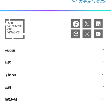
分享您的想法。
ARCGIS
社区
ArcGIS 概览
了解 GIS
Esri 社区
制图
公司
什么是 GIS？
ArcGIS 博客
ArcGIS Pro
特殊计划
关于 Esri
位置智能
行业博客
ArcGIS Enterprise