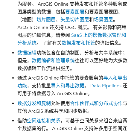
为服务。 ArcGIS Online 支持发布和托管多种服务或
图层类型的数据，包括
要素图层
和要素图层视图、
（地图）
切片图层
、
矢量切片图层
和
场景图层
。
ArcGIS Online 还支持 OGC 图层。 有关影像和高程
图层的详细信息，请参阅
SaaS 上的影像数据管理和
分析系统
。 了解有关
数据发布和托管
的详细信息。
数据编辑
功能包含在自助制图、分析与共享系统中；
但是，
数据编辑和管理系统
往往可以更好地为大多数
数据编辑工作流提供服务。
通过 ArcGIS Online 中托管的要素服务的
导入和导出
功能
，支持批量
导入和导出数据
。
Data Pipelines
还
可用于将数据导入 ArcGIS Online。
数据分发和复制
允许使用
合作伙伴式和分布式协作
与
其他 ArcGIS 系统共享和同步数据。
借助
空间连接和关系
，可基于空间关系来组合来自两
个数据集的行。 ArcGIS Online 支持许多用于空间连