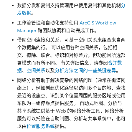
数据分发和复制
支持管理用户使用复制和其他机制
分
发数据
。
工作流管理和自动化
支持使用
ArcGIS Workflow
Manager
跨团队协调和自动完成工作。
借助
空间连接和关系
，可基于空间关系来组合来自两
个数据集的行。 可以应用各种空间关系，包括相
交、擦除、联合、标识和对称差异，但功能因所选部
署模式而有所不同。 有关详细信息，请参阅
合并数
据
、
空间关系
以及
分析方法之间的一些关键差异
。
网络分析
有助于解决复杂的网络问题（通常在街道网
络上），例如创建优化路径以访问多个目的地、查找
最近的设施点、识别某个位置周围的服务区域或使用
车队为一组停靠点提供服务。 自助式地图、分析与
共享系统提供基于 Web 的网络分析工具，网络分析
服务可以托管在自助制图、分析与共享系统中，也可
以由
位置服务系统
提供。