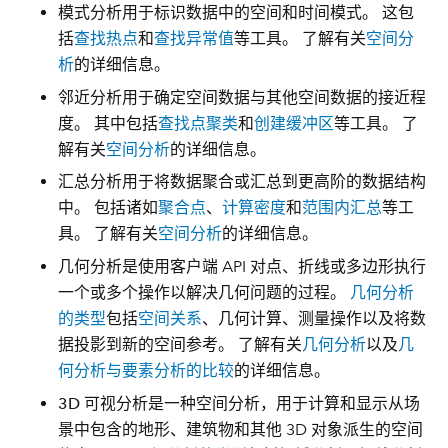
模式分析
用于标识数据中的空间和时间模式。 这包
括
查找热点
和
查找异常值
等工具。 了解有关
空间分
析
的详细信息。
邻近分析
用于确定空间数据与其他空间数据的接近程
度。 其中包括
查找点聚类
和
创建缓冲区
等工具。 了
解有关
空间分析
的详细信息。
汇总分析
用于将数据聚合或汇总到更高阶的数据结构
中。 包括诸如
聚合点
、
计算密度
和
范围内汇总
等工
具。 了解有关
空间分析
的详细信息。
几何分析
是使用客户端 API 对点、折线或多边形执行
一个或多个操作以解决几何问题的过程。
几何分析
的类型
包括
空间关系
、几何计算、测量操作以及将数
据投影到新的空间参考。 了解有关
几何分析
以及
几
何分析与要素分析的比较
的详细信息。
3D 可视分析
是一种空间分析，用于计算和显示从场
景中包含的地形、建筑物和其他 3D 对象派生的空间