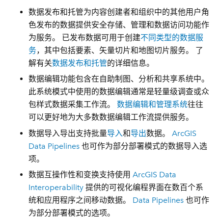
数据发布和托管
为内容创建者和组织中的其他用户角
色发布的数据提供安全存储、管理和数据访问功能作
为服务。 已发布数据可用于创建
不同类型的数据服
务
，其中包括要素、矢量切片和地图切片服务。 了
解有关
数据发布和托管
的详细信息。
数据编辑
功能包含在自助制图、分析和共享系统中。
此系统模式中使用的数据编辑通常是轻量级调查或众
包样式数据采集工作流。
数据编辑和管理系统
往往
可以更好地为大多数数据编辑工作流提供服务。
数据导入导出
支持批量
导入
和
导出
数据。
ArcGIS
Data Pipelines
也可作为部分部署模式的数据导入选
项。
数据互操作性和变换
支持使用
ArcGIS Data
Interoperability
提供的可视化编程界面在数百个系
统和应用程序之间移动数据。
Data Pipelines
也可作
为部分部署模式的选项。