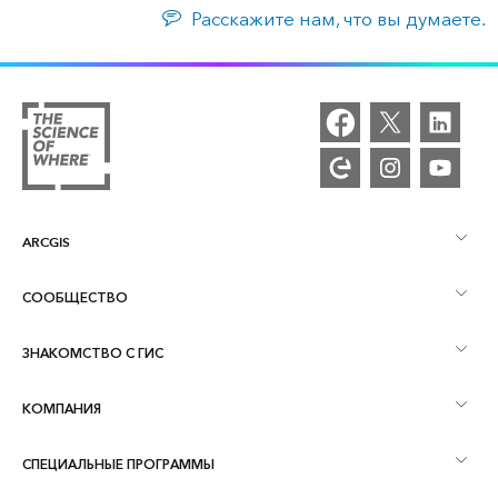
Расскажите нам, что вы думаете.
ARCGIS
СООБЩЕСТВО
Обзор ArcGIS
ЗНАКОМСТВО С ГИС
Сообщества и форумы
Картография
КОМПАНИЯ
Что такое ГИС?
Блог ArcGIS
ArcGIS Pro
СПЕЦИАЛЬНЫЕ ПРОГРАММЫ
Об Esri
Аналитика, основанная на местоположении
Отраслевой блог
ArcGIS Enterprise