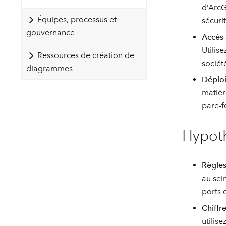
d’ArcG
Équipes, processus et
sécurit
gouvernance
Accès a
Utilis
Ressources de création de
sociét
diagrammes
Déploi
matièr
pare-f
Hypoth
Règles
au sei
ports 
Chiffr
utilis