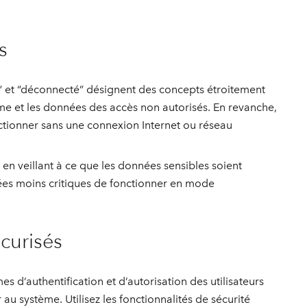
essai gratuit.
Lire le récit
Explorer ce cours
es et
Découvrir ArcGIS Pro
 de
s
l
” et “déconnecté” désignent des concepts étroitement
ème et les données des accès non autorisés. En revanche,
ctionner sans une connexion Internet ou réseau
, en veillant à ce que les données sensibles soient
nées moins critiques de fonctionner en mode
curisés
d’authentification et d’autorisation des utilisateurs
au système. Utilisez les fonctionnalités de sécurité