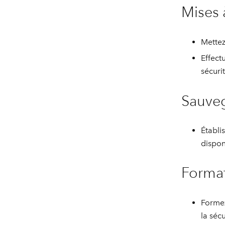
Mises à
Mettez
Effect
sécurit
Sauveg
Établi
dispon
Formati
Formez
la séc