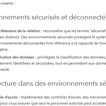
uivants :
professionnels et
perspectiv
technologiques
tendances
nnements sécurisés et déconnecté
l’univers
géospatia
hension de la relation :
reconnaître que les termes “sécurisé
mais distincts. Des environnements sécurisés protègent le syst
Tous les récits
vironnements déconnectés font référence à la capacité de fon
ène.
fication des données :
privilégiez la classification des données
tement identifiées et sécurisées, tout en permettant aux don
necté.
ecture dans des environnements sé
le d’accès :
implémentez des contrôles d’accès, des mécanismes 
s pour vous assurer que seul le personnel autorisé peut accéder 