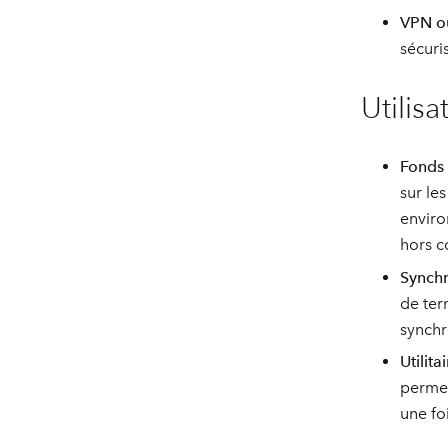
VPN ou
sécuri
Utilis
Fonds 
sur le
enviro
hors c
Synchr
de ter
synchr
Utilitai
permet
une fo