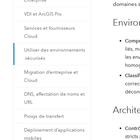
Enterprise
domaines s
Ressources naturelles
Technologie Developer
VDI et ArcGIS Pro
Créer des applications de
Enviro
cartographie et d’analyse spatiale
Tous les secteurs d’activité
Services et fournisseurs
Cloud
Compré
Tous les produits
liés, 
Utiliser des environnements
les en
sécurisés
homog
Migration d’entreprise et
Classi
Cloud
correc
décon
DNS, affectation de noms et
URL
Archit
Proxys de transfert
Contrô
Déploiement d’applications
strict
mobiles