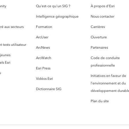
nity
Qu’est-ce qu’un SIG ?
À propos d’Esri
S
Intelligence géographique
Nous contacter
ré aux secteurs
Formation
Carrières
ArcUser
Ouverture
 tests utilisateur
ArcNews
Partenaires
 jeunes
ArcWatch
Code de conduite
ls Esri
professionnelle
Esri Press
s
Initiatives en faveur de
Vidéos Esri
l’environnement et du
Dictionnaire SIG
développement durabl
Plan du site