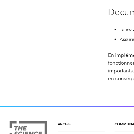
Docume
Tenez 
Assure
En impléme
fonctionne
importants.
en conséq
ARCGIS
COMMUNA