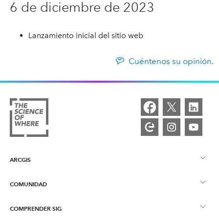
6 de diciembre de 2023
Lanzamiento inicial del sitio web
Cuéntenos su opinión.
ARCGIS
COMUNIDAD
Descripción general de ArcGIS
COMPRENDER SIG
Comunidad de Esri
Representación cartográfica