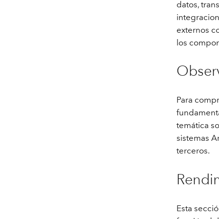
datos, tran
integracion
externos c
los compon
Observ
Para compr
fundamental
temática s
sistemas A
terceros.
Rendim
Esta secció