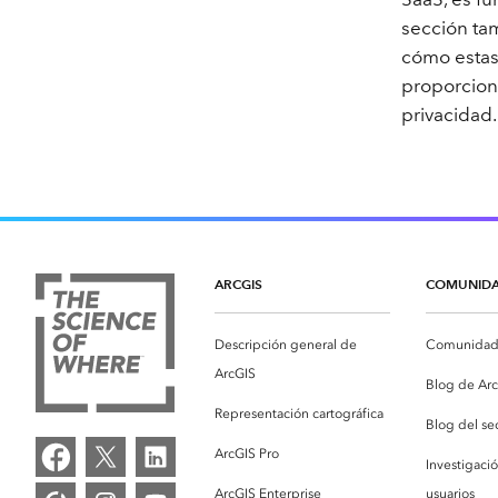
sección ta
cómo estas
proporcion
privacidad.
ARCGIS
COMUNID
Descripción general de
Comunidad 
ArcGIS
Blog de Ar
Representación cartográfica
Blog del se
ArcGIS Pro
Investigaci
ArcGIS Enterprise
usuarios