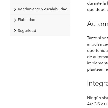
durante la 
Recursos Naturales
Tecnología para desarrolladores
Rendimiento y escalabilidad
que debe di
Crear aplicaciones de
Fiabilidad
representación cartográfica y
Todos los sectores
Autom
análisis espacial
Seguridad
Tanto si se
Todos los productos
impulsa ca
oportunida
de automati
implementa
planteamie
Integr
Ningún sis
ArcGIS es u