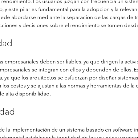
l rendimiento. Los usuarios juzgan con frecuencia un sist
, y este pilar es fundamental para la adopción y la relevan
ede abordarse mediante la separación de las cargas de tra
ecciones y decisiones sobre el rendimiento se tomen des
idad
s empresariales deben ser fiables, ya que dirigen la acti
mpresariales se integran con ellos y dependen de ellos. E
a, ya que los arquitectos se esfuerzan por diseñar sistemas
 los costes y se ajustan a las normas y herramientas de la
de alta disponibilidad.
idad
e de la implementación de un sistema basado en software i
ndamental establecer la identidad de los usuarios y protege