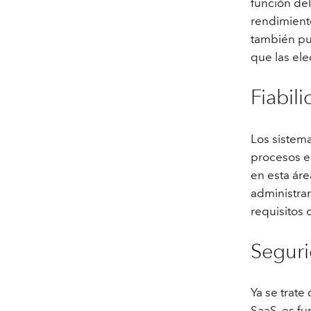
función de
rendimiento
también pu
que las el
Fiabil
Los sistema
procesos e
en esta áre
administran
requisitos 
Segur
Ya se trat
SaaS, es fu