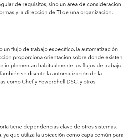
Explorar el curso
ngular de requisitos, sino un área de consideración
structuras
Explorar ArcGIS Pro
Leer la historia
ormas y la dirección de TI de una organización.
un flujo de trabajo específico, la automatización
ección proporciona orientación sobre dónde existen
e implementan habitualmente los flujos de trabajo
También se discute la automatización de la
as como Chef y PowerShell DSC, y otros
ría tiene dependencias clave de otros sistemas.
s, ya que utiliza la ubicación como capa común para