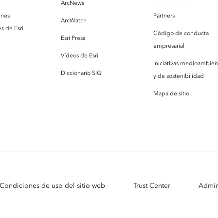
ArcNews
enes
Partners
ArcWatch
s de Esri
Código de conducta
Esri Press
empresarial
Vídeos de Esri
Iniciativas medioambien
Diccionario SIG
y de sostenibilidad
Mapa de sitio
Condiciones de uso del sitio web
Trust Center
Admin