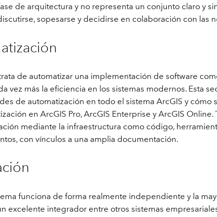
fase de arquitectura y no representa un conjunto claro y si
Explorar la gestión de infrae
scutirse, sopesarse y decidirse en colaboración con las n
Todas las historias
atización
 trata de automatizar una implementación de software como 
da vez más la eficiencia en los sistemas modernos. Esta s
des de automatización en todo el sistema ArcGIS y cómo s
zación en ArcGIS Pro, ArcGIS Enterprise y ArcGIS Online. 
ción mediante la infraestructura como código, herramient
ntos, con vínculos a una amplia documentación.
ación
tema funciona de forma realmente independiente y la mayo
n excelente integrador entre otros sistemas empresariale