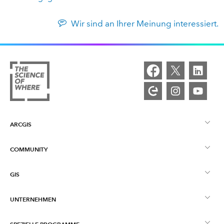
Wir sind an Ihrer Meinung interessiert.
ARCGIS
COMMUNITY
ArcGIS – Überblick
GIS
Esri Community
Kartenerstellung
UNTERNEHMEN
Was ist GIS?
ArcGIS Blog
ArcGIS Pro