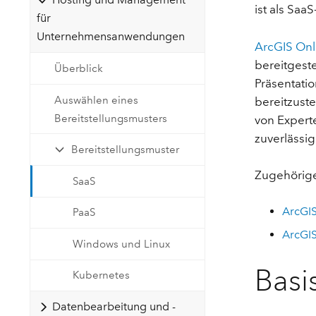
ist als Saa
Natürliche Ressourcen
für
Developer-Technologie
Unternehmensanwendungen
Erstellen Sie Anwendungen für
ArcGIS Onl
die Kartenerstellung und
Alle Branchen
bereitgeste
Überblick
räumliche Analyse
Präsentati
Auswählen eines
bereitzuste
Bereitstellungsmusters
von Experte
Alle Produkte
zuverlässi
Bereitstellungsmuster
Zugehörig
SaaS
ArcGIS
PaaS
ArcGIS
Windows und Linux
Basi
Kubernetes
Datenbearbeitung und -