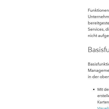
Funktionen
Unternehm
bereitgest
Services, 
nicht aufg
Basisf
Basisfunkti
Managemen
in der obe
Mit de
erstel
Karten
Visual