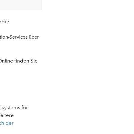
nde:
ion-Services über
nline finden Sie
systems für
eitere
ch der