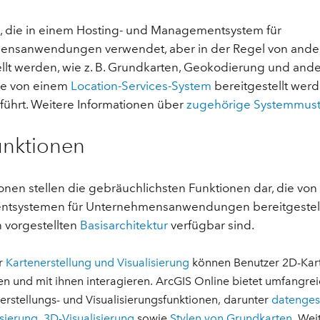
, die in einem Hosting- und Managementsystem für
ensanwendungen verwendet, aber in der Regel von and
ellt werden, wie z. B. Grundkarten, Geokodierung und ande
die von einem
Location-Services-System
bereitgestellt werd
eführt. Weitere Informationen über
zugehörige Systemmust
unktionen
onen stellen die gebräuchlichsten Funktionen dar, die von
tsystemen für Unternehmensanwendungen bereitgestell
n vorgestellten
Basisarchitektur
verfügbar sind.
r
Kartenerstellung und Visualisierung
können Benutzer 2D-Kar
len und mit ihnen interagieren. ArcGIS Online bietet umfangre
erstellungs- und Visualisierungsfunktionen, darunter
datenges
isierung
,
3D-Visualisierung
sowie
Stylen von Grundkarten
. Wei