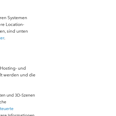
eren Systemen
re Location-
en, sind unten
er
.
 Hosting- und
t werden und die
ten und 3D-Szenen
iche
teuerte
tere Informationen