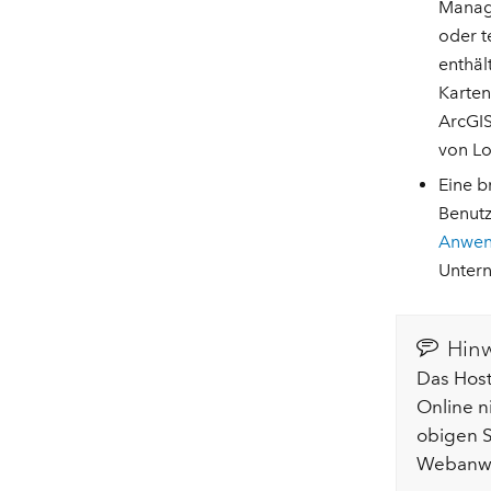
Manag
oder t
enthäl
Karten
ArcGIS
von Lo
Eine b
Benutz
Anwe
Unter
Hinw
Das Host
Online ni
obigen S
Webanwe