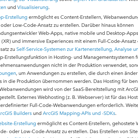
ten
und
Visualisierung
.
p-Erstellung
ermöglicht es Content-Erstellern, Webanwendun
oder Low-Code-Ansatz zu erstellen. Darüber hinaus können
dungsentwickler Web-Apps, native mobile und Desktop-Apps
y (XR) und immersive Experiences mit einem Full-Code-Ansatz e
satz zu
Self-Service-Systemen zur Kartenerstellung, Analyse u
p-Erstellungsfunktion in Hosting- und Managementsystemen f
ehmensanwendungen nicht in der Produktion verwendet, son
bungen
, um Anwendungen zu erstellen, die durch einen ände
s in die Produktion übernommen werden. Das Hosting für benut
ebanwendungen wird von der SaaS-Bereitstellung mit ArcGIS
gestellt. Externes Webhosting (z. B. Webserver) ist für das Hos
erdefinierter Full-Code-Webanwendungen erforderlich. Weite
rcGIS Builders
und
ArcGIS Mapping-APIs und -SDKs
.
bsite-Erstellung
ermöglicht es Content-Erstellern, gehostete 
e- oder Low-Code-Ansatz zu erstellen. Das Erstellen von Site