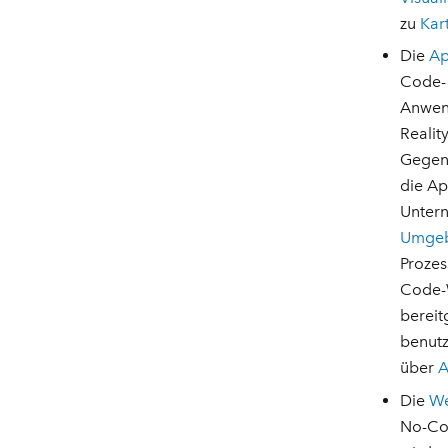
zu
Kar
Die
Ap
Code- 
Anwen
Realit
Gegen
die Ap
Untern
Umge
Prozes
Code-W
bereit
benutz
über
A
Die
We
No-Cod