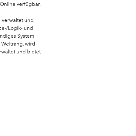
ungen.
aktivieren Sie eine kostenfreie Testversion.
 Online verfügbar.
Die Story lesen
Den Kurs erkunden
tionen
rukturmanagement erkunden
ArcGIS Pro erkunden
S verwaltet und
ice-/Logik- und
ändiges System
n Weltrang, wird
rwaltet und bietet