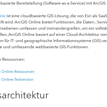
Umgeb
S-basierte Bereitstellung (Software-as-a-Service) mit ArcGIS
Geoinforma
Infrast
ine
ist eine cloudbasierte GIS-Lösung, die von Esri als Saa
llt wird. ArcGIS Online bietet Funktionen, die Daten-, Serv
Alle Storys
onsebenen umfassen und ineinandergreifen, um ein vollst
llen. ArcGIS Online basiert auf einer Cloud-Architektur vo
n für IT- und geographische Informationssysteme (GIS) ve
ge und umfassende webbasierte GIS-Funktionen.
e Ressourcen:
 Online-Ressourcen
 Online-Testversion
sarchitektur