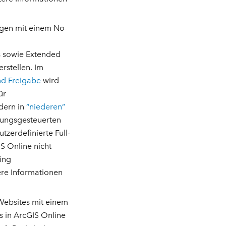
gen mit einem No-
 sowie Extended
rstellen. Im
nd Freigabe
wird
ür
dern in
“niederen”
rungsgesteuerten
zerdefinierte Full-
 Online nicht
ting
re Informationen
Websites mit einem
s in ArcGIS Online