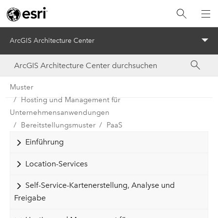
ArcGIS Architecture Center
Menu
Muster
Hosting und Management für
Unternehmensanwendungen
Bereitstellungsmuster
PaaS
Einführung
Location-Services
Self-Service-Kartenerstellung, Analyse und
Freigabe